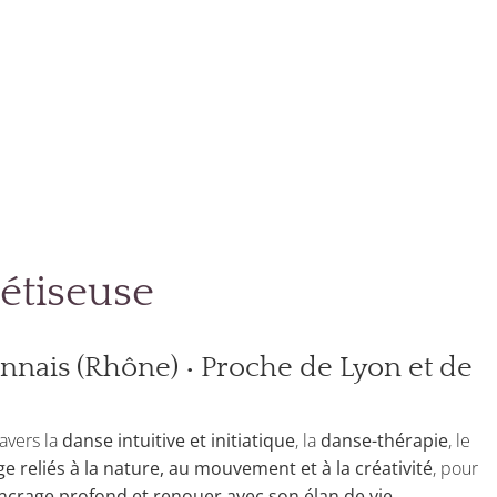
étiseuse
nnais (Rhône) • Proche de Lyon et de
avers la
danse intuitive et initiatique
, la
danse-thérapie
, le
ge reliés à la nature, au mouvement et à la créativité
, pour
ancrage profond et renouer avec son élan de vie
.