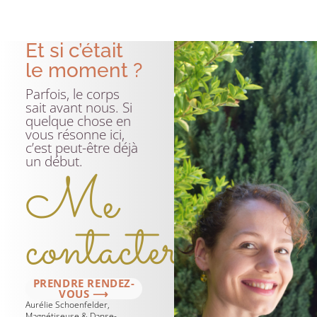
Et si c’était
le moment ?
Parfois, le corps
sait avant nous. Si
quelque chose en
vous résonne ici,
c’est peut-être déjà
un début.
Me
contacter
PRENDRE RENDEZ-
VOUS ⟶
Aurélie Schoenfelder,
Magnétiseuse & Danse-