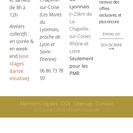
recevez des
Lyonnais
sur-Coise
de 8h à
offres
(>25km de
(Les Monts
12h
exclusives, et
La-
du
plus encore.
Ateliers
Chapelle-
Lyonnais,
collectifs :
sur-Coise)
proche de
en soirée &
Rhône et
Lyon et
SOUSCRIRE
en week-
⟶
Loire
Saint-
end (
voir
Seulement
Etienne)
stages
pour les
06 86 73 78
danse
PMR
59
intuitive
)
Mentions légales
CGV
Sitemap
Contact
© Copyright 2025, All Rights Reserved