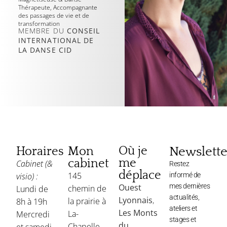
Thérapeute, Accompagnante
des passages de vie et de
transformation
MEMBRE DU
CONSEIL
INTERNATIONAL DE
LA DANSE CID
Où je
Newslette
Horaires
Mon
me
cabinet
Cabinet (&
Restez
déplace
145
visio) :
informé de
Ouest
mes dernières
chemin de
Lundi de
actualités,
Lyonnais
,
la prairie à
8h à 19h
ateliers et
Les Monts
La-
Mercredi
stages et
du
Chapelle-
et samedi