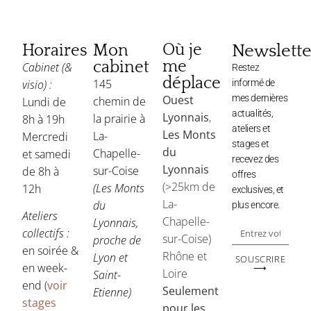
Où je
Newslette
Horaires
Mon
me
cabinet
Cabinet (&
Restez
déplace
145
visio) :
informé de
Ouest
mes dernières
chemin de
Lundi de
actualités,
Lyonnais
,
la prairie à
8h à 19h
ateliers et
Les Monts
La-
Mercredi
stages et
du
Chapelle-
et samedi
recevez des
Lyonnais
sur-Coise
de 8h à
offres
(>25km de
(Les Monts
12h
exclusives, et
La-
du
plus encore.
Ateliers
Chapelle-
Lyonnais,
collectifs :
sur-Coise)
proche de
en soirée &
Rhône et
Lyon et
SOUSCRIRE
en week-
⟶
Loire
Saint-
end (
voir
Seulement
Etienne)
stages
pour les