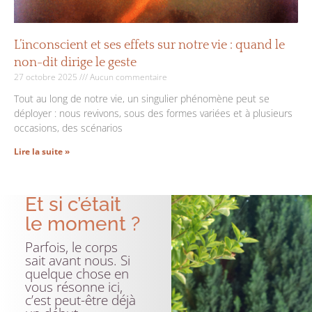
L’inconscient et ses effets sur notre vie : quand le
non-dit dirige le geste
27 octobre 2025
Aucun commentaire
Tout au long de notre vie, un singulier phénomène peut se
déployer : nous revivons, sous des formes variées et à plusieurs
occasions, des scénarios
Lire la suite »
Et si c’était
le moment ?
Parfois, le corps
sait avant nous. Si
quelque chose en
vous résonne ici,
c’est peut-être déjà