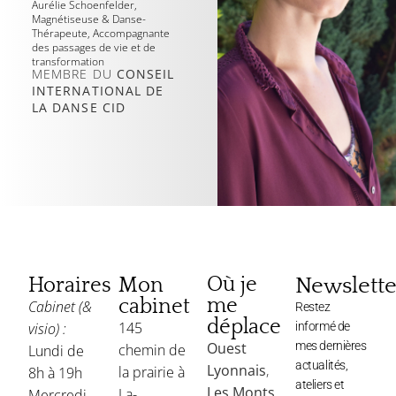
Aurélie Schoenfelder,
Magnétiseuse & Danse-
Thérapeute, Accompagnante
des passages de vie et de
transformation
MEMBRE DU
CONSEIL
INTERNATIONAL DE
LA DANSE CID
Où je
Newslette
Horaires
Mon
me
cabinet
Cabinet (&
Restez
déplace
145
visio) :
informé de
Ouest
mes dernières
chemin de
Lundi de
actualités,
Lyonnais
,
la prairie à
8h à 19h
ateliers et
Les Monts
La-
Mercredi