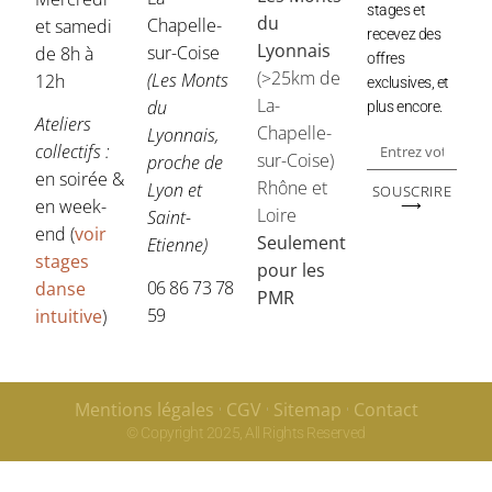
stages et
du
Chapelle-
et samedi
recevez des
Lyonnais
sur-Coise
de 8h à
offres
(>25km de
(Les Monts
12h
exclusives, et
La-
du
plus encore.
Ateliers
Chapelle-
Lyonnais,
collectifs :
sur-Coise)
proche de
en soirée &
Rhône et
Lyon et
SOUSCRIRE
en week-
⟶
Loire
Saint-
end (
voir
Seulement
Etienne)
stages
pour les
06 86 73 78
danse
PMR
59
intuitive
)
Mentions légales
CGV
Sitemap
Contact
© Copyright 2025, All Rights Reserved