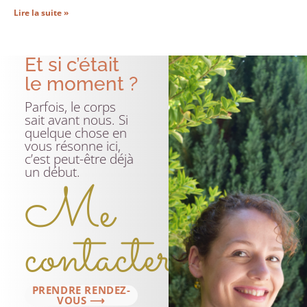
Lire la suite »
Et si c’était
le moment ?
Parfois, le corps
sait avant nous. Si
quelque chose en
vous résonne ici,
c’est peut-être déjà
un début.
Me
contacter
PRENDRE RENDEZ-
VOUS ⟶